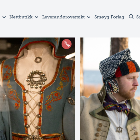
Nettbutikk
Leverandøroversikt
Smøyg Forlag
S