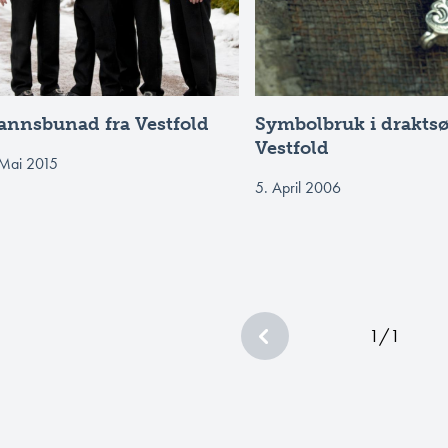
nnsbunad fra Vestfold
Symbolbruk i draktsø
Vestfold
 Mai 2015
5. April 2006
1
/
1