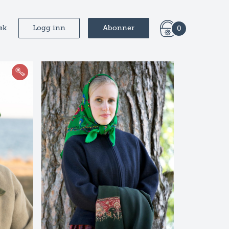
øk
Logg inn
Abonner
0