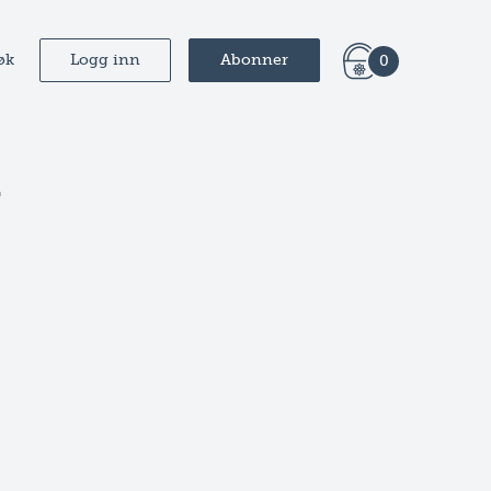
øk
Logg inn
Abonner
0
r